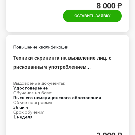
8 000 ₽
ОСТАВИТЬ ЗАЯВКУ
Повышение квалификации
Техники скрининга на выявление лиц, с
рискованным употреблением
психоактивных веществ (ПАВ) и их
Выдаваемые документы:
мотивация на обращение за
Удостоверение
Обучение на базе:
психологической или наркологической
Высшего немедицинского образования
Объем программы:
помощью
36 ак.ч
Срок обучения:
1 неделя