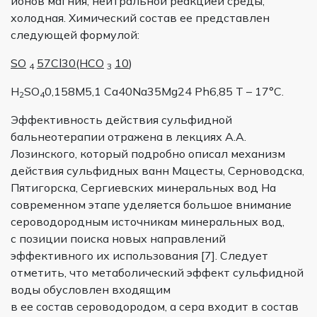
ионов магния, нейтральной реакцией среды,
холодная. Химический состав ее представлен
следующей формулой:
SO
57Cl30(НСО
10
)
4
3
H
SO
0,158M5,1 Ca40Na35Mg24 Ph6,85 Т – 17°С.
2
4
Эффективность действия сульфидной
бальнеотерапии отражена в лекциях А.А.
Лозинского, который подробно описал механизм
действия сульфидных ванн Мацесты, Серноводска,
Пятигорска, Сергиевских минеральных вод На
современном этапе уделяется большое внимание
сероводородным источникам минеральных вод,
с позиции поиска новых направлений
эффективного их использования [7]. Следует
отметить, что метаболический эффект сульфидной
воды обусловлен входящим
в ее состав сероводородом, а сера входит в состав