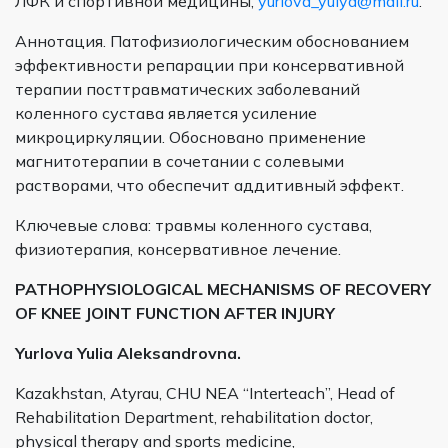
ЛФК и спортивной медицины,
yurlova_yulya@mail.ru
.
Аннотация. Патофизиологическим обоснованием
эффективности репарации при консервативной
терапии посттравматических заболеваний
коленного сустава является усиление
микроциркуляции. Обосновано применение
магнитотерапии в сочетании с солевыми
растворами, что обеспечит аддитивный эффект.
Ключевые слова: травмы коленного сустава,
физиотерапия, консервативное лечение.
PATHOPHYSIOLOGICAL MECHANISMS OF RECOVERY
OF KNEE JOINT FUNCTION AFTER INJURY
Yurlova Yulia Aleksandrovna.
Kazakhstan, Atyrau, CHU NEA “Interteach”, Head of
Rehabilitation Department, rehabilitation doctor,
physical therapy and sports medicine,