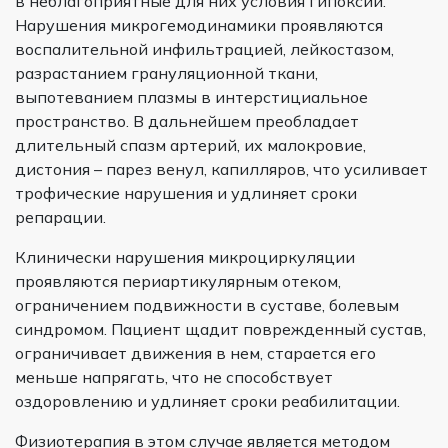
в неблагоприятные для них условия гипоксии.
Нарушения микрогемодинамики проявляются
воспалительной инфильтрацией, лейкостазом,
разрастанием грануляционной ткани,
выпотеванием плазмы в интерстициальное
пространство. В дальнейшем преобладает
длительный спазм артерий, их малокровие,
дистония – парез венул, капилляров, что усиливает
трофические нарушения и удлиняет сроки
репарации.
Клинически нарушения микроциркуляции
проявляются периартикулярным отеком,
ограничением подвижности в суставе, болевым
синдромом. Пациент щадит поврежденный сустав,
ограничивает движения в нем, старается его
меньше напрягать, что не способствует
оздоровлению и удлиняет сроки реабилитации.
Физиотерапия в этом случае является методом