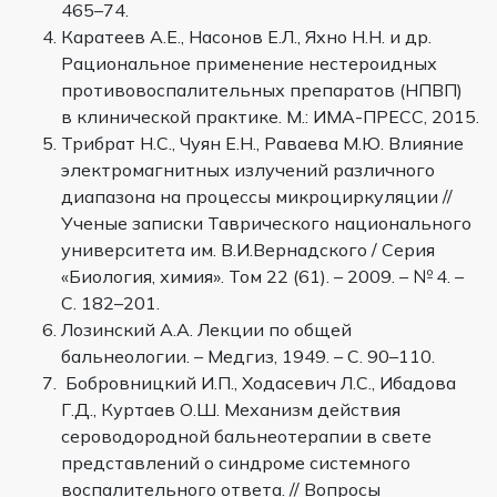
465–74.
Каратеев А.Е., Насонов Е.Л., Яхно Н.Н. и др.
Рациональное применение нестероидных
противовоспалительных препаратов (НПВП)
в клинической практике. М.: ИМА-ПРЕСС, 2015.
Трибрат Н.С., Чуян Е.Н., Раваева М.Ю. Влияние
электромагнитных излучений различного
диапазона на процессы микроциркуляции //
Ученые записки Таврического национального
университета им. В.И.Вернадского / Серия
«Биология, химия». Том 22 (61). – 2009. – № 4. –
С. 182–201.
Лозинский А.А. Лекции по общей
бальнеологии. – Медгиз, 1949. – С. 90–110.
Бобровницкий И.П., Ходасевич Л.С., Ибадова
Г.Д., Куртаев О.Ш. Механизм действия
сероводородной бальнеотерапии в свете
представлений о синдроме системного
воспалительного ответа. // Вопросы