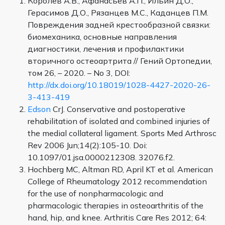
Королев А.В., Афанасьев А.П., Ильин Д.О.,
Герасимов Д.О., Рязанцев М.С., Каданцев П.М.
Повреждения задней крестообразной связки:
биомеханика, основные направления
диагностики, лечения и профилактики
вторичного остеоартрита // Гений Ортопедии,
том 26, – 2020. – No 3, DOI:
http://dx.doi.org/10.18019/1028-4427-2020-26-
3-413-419
Edson
CrJ. Conservative and postoperative
rehabilitation of isolated and combined injuries of
the medial collateral ligament. Sports Med Arthrosc
Rev 2006 Jun;14(2):105-10. Doi:
10.1097/01.jsa.0000212308. 32076.f2.
Hochberg MC, Altman RD, April KT et al. American
College of Rheumatology 2012 recommendation
for the use of nonpharmacologic and
pharmacologic therapies in osteoarthritis of the
hand, hip, and knee. Arthritis Care Res 2012; 64: