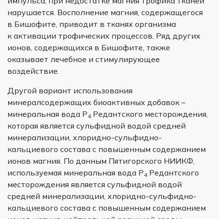
импульса, при недостатке магния трофика тканей
нарушается. Восполнение магния, содержащегося
в Бишофите, приводит в тканях организма
к активации трофических процессов. Ряд других
ионов, содержащихся в Бишофите, также
оказывает лечебное и стимулирующее
воздействие.
Другой вариант использования
минералсодержащих биоактивных добавок –
минеральная вода P
Редантского месторождения,
4
которая является сульфидной водой средней
минерализации, хлоридно-сульфидно-
кальциевого состава с повышенным содержанием
ионов магния. По данным Пятигорского НИИКФ,
используемая минеральная вода P
Редантского
4
месторождения является сульфидной водой
средней минерализации, хлоридно-сульфидно-
кальциевого состава с повышенным содержанием