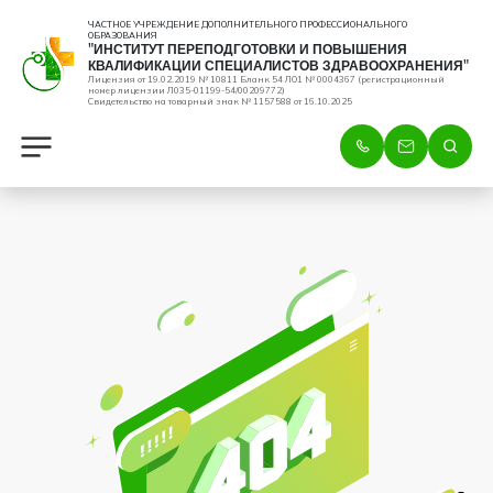
ЧАСТНОЕ УЧРЕЖДЕНИЕ ДОПОЛНИТЕЛЬНОГО ПРОФЕССИОНАЛЬНОГО
ОБРАЗОВАНИЯ
"ИНСТИТУТ ПЕРЕПОДГОТОВКИ И ПОВЫШЕНИЯ
КВАЛИФИКАЦИИ СПЕЦИАЛИСТОВ ЗДРАВООХРАНЕНИЯ"
Лицензия от 19.02.2019 № 10811 Бланк 54 ЛО1 № 0004367 (регистрационный
номер лицензии Л035-01199-54/00209772)
Свидетельство на товарный знак № 1157588 от 16.10.2025