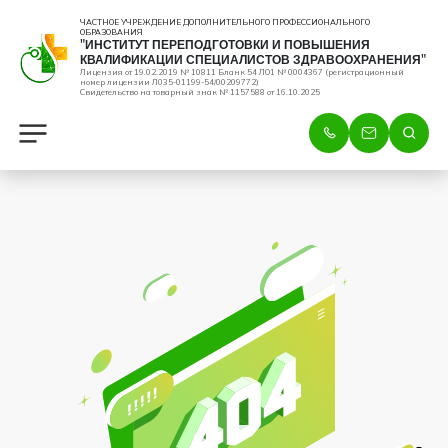
ЧАСТНОЕ УЧРЕЖДЕНИЕ ДОПОЛНИТЕЛЬНОГО ПРОФЕССИОНАЛЬНОГО
ОБРАЗОВАНИЯ
"ИНСТИТУТ ПЕРЕПОДГОТОВКИ И ПОВЫШЕНИЯ
КВАЛИФИКАЦИИ СПЕЦИАЛИСТОВ ЗДРАВООХРАНЕНИЯ"
Лицензия от 19.02.2019 № 10811 Бланк 54 ЛО1 № 0004367 (регистрационный
номер лицензии Л035-01199-54/00209772)
Свидетельство на товарный знак № 1157588 от 16.10.2025