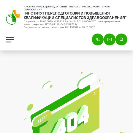
ЧАСТНОЕ УЧРЕЖДЕНИЕ ДОПОЛНИТЕЛЬНОГО ПРОФЕССИОНАЛЬНОГО
ОБРАЗОВАНИЯ
"ИНСТИТУТ ПЕРЕПОДГОТОВКИ И ПОВЫШЕНИЯ
КВАЛИФИКАЦИИ СПЕЦИАЛИСТОВ ЗДРАВООХРАНЕНИЯ"
Лицензия от 19.02.2019 № 10811 Бланк 54 ЛО1 № 0004367 (регистрационный
номер лицензии Л035-01199-54/00209772)
Свидетельство на товарный знак № 1157588 от 16.10.2025