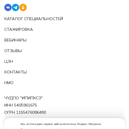
КАТАЛОГ СПЕЦИАЛЬНОСТЕЙ
СТАЖИРОВКА
ВЕБИНАРЫ
ОТЗЫВЫ
ЦЗН
КОНТАКТЫ
НМО
ЧУДПО "ИПИПКСЗ"
ИНН 5405961675
ОГРН 1155476086480
Политика обработки персональных данных
Мы используем сервис веб-аналитики Яндекс Метрика.