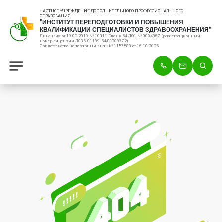
ЧАСТНОЕ УЧРЕЖДЕНИЕ ДОПОЛНИТЕЛЬНОГО ПРОФЕССИОНАЛЬНОГО
ОБРАЗОВАНИЯ
"ИНСТИТУТ ПЕРЕПОДГОТОВКИ И ПОВЫШЕНИЯ
КВАЛИФИКАЦИИ СПЕЦИАЛИСТОВ ЗДРАВООХРАНЕНИЯ"
Лицензия от 19.02.2019 № 10811 Бланк 54 ЛО1 № 0004367 (регистрационный
номер лицензии Л035-01199-54/00209772)
Свидетельство на товарный знак № 1157588 от 16.10.2025