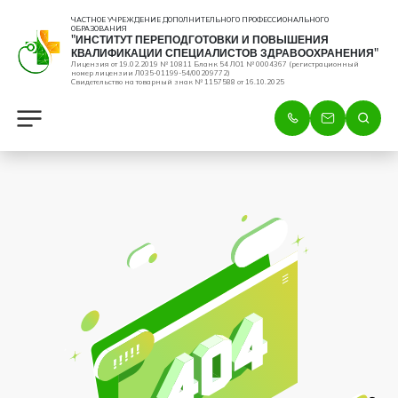
ЧАСТНОЕ УЧРЕЖДЕНИЕ ДОПОЛНИТЕЛЬНОГО ПРОФЕССИОНАЛЬНОГО
ОБРАЗОВАНИЯ
"ИНСТИТУТ ПЕРЕПОДГОТОВКИ И ПОВЫШЕНИЯ
КВАЛИФИКАЦИИ СПЕЦИАЛИСТОВ ЗДРАВООХРАНЕНИЯ"
Лицензия от 19.02.2019 № 10811 Бланк 54 ЛО1 № 0004367 (регистрационный
номер лицензии Л035-01199-54/00209772)
Свидетельство на товарный знак № 1157588 от 16.10.2025