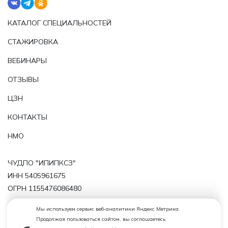
КАТАЛОГ СПЕЦИАЛЬНОСТЕЙ
СТАЖИРОВКА
ВЕБИНАРЫ
ОТЗЫВЫ
ЦЗН
КОНТАКТЫ
НМО
ЧУДПО "ИПИПКСЗ"
ИНН 5405961675
ОГРН 1155476086480
Политика обработки персональных данных
Мы используем сервис веб-аналитики Яндекс Метрика.
Продолжая пользоваться сайтом, вы соглашаетесь
Лицензия от 19.02.2019 № 10811 Бланк 54 ЛО1 № 0004367