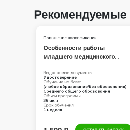
Рекомендуемые
Повышение квалификации
Особенности работы
младшего медицинского
персонала с больными
Выдаваемые документы:
коронавирусной инфекцией
Удостоверение
COVID-19
Обучение на базе:
(любое образование/без образования)
Среднего общего образования
Объем программы:
36 ак.ч
Срок обучения:
1 неделя