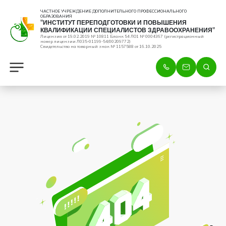
ЧАСТНОЕ УЧРЕЖДЕНИЕ ДОПОЛНИТЕЛЬНОГО ПРОФЕССИОНАЛЬНОГО
ОБРАЗОВАНИЯ
"ИНСТИТУТ ПЕРЕПОДГОТОВКИ И ПОВЫШЕНИЯ
КВАЛИФИКАЦИИ СПЕЦИАЛИСТОВ ЗДРАВООХРАНЕНИЯ"
Лицензия от 19.02.2019 № 10811 Бланк 54 ЛО1 № 0004367 (регистрационный
номер лицензии Л035-01199-54/00209772)
Свидетельство на товарный знак № 1157588 от 16.10.2025