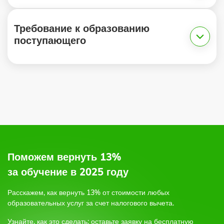
Требование к образованию
поступающего
1.
2.
по электронной почте,
по форме обратной связи на сайте,
или позвоните по бесплатному круглосуточному
телефону;
Поможем вернуть 13%
3.
за обучение в 2025 году
Расскажем, как вернуть 13% от стоимости любых
4.
образовательных услуг
за счет налогового вычета.
Узнайте, как это сделать: оставьте заявку на бесплатную