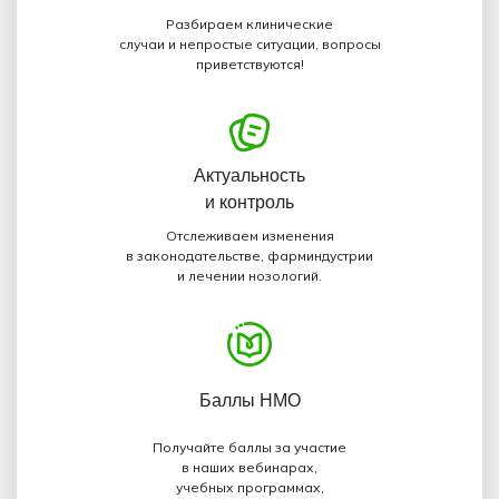
Разбираем клинические
случаи и непростые ситуации, вопросы
приветствуются!
Актуальность
и контроль
Отслеживаем изменения
в законодательстве, фарминдустрии
и лечении нозологий.
Баллы НМО
Получайте баллы за участие
в наших вебинарах,
учебных программах,