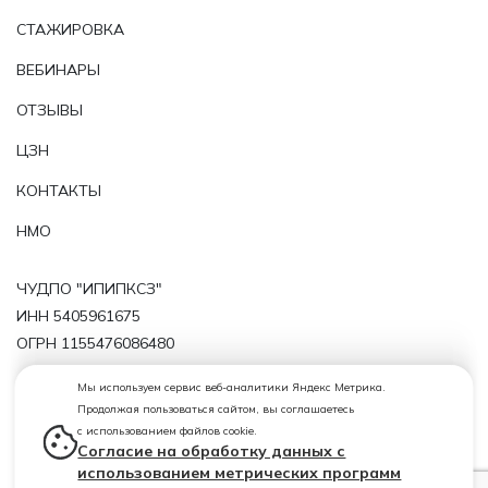
СТАЖИРОВКА
ВЕБИНАРЫ
ОТЗЫВЫ
ЦЗН
КОНТАКТЫ
НМО
ЧУДПО "ИПИПКСЗ"
ИНН 5405961675
ОГРН 1155476086480
Политика обработки персональных данных
Мы используем сервис веб-аналитики Яндекс Метрика.
Продолжая пользоваться сайтом, вы соглашаетесь
Лицензия от 19.02.2019 № 10811 Бланк 54 ЛО1 № 0004367
с использованием файлов cookie.
(регистрационный номер лицензии Л035-01199-
Согласие на обработку данных с
54/00209772)
использованием метрических программ