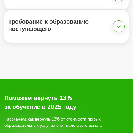
Требование к образованию
поступающего
1.
2.
по электронной почте,
по форме обратной связи на сайте,
или позвоните по бесплатному круглосуточному
Поможем вернуть 13%
телефону;
за обучение в 2025 году
3.
Расскажем, как вернуть 13% от стоимости любых
образовательных услуг
за счет налогового вычета.
4.