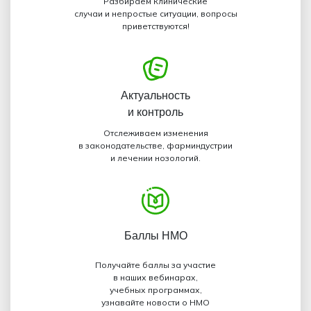
Разбираем клинические
случаи и непростые ситуации, вопросы
приветствуются!
Актуальность
и контроль
Отслеживаем изменения
в законодательстве, фарминдустрии
и лечении нозологий.
Баллы НМО
Получайте баллы за участие
в наших вебинарах,
учебных программах,
узнавайте новости о НМО