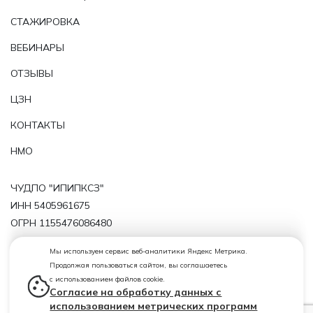
СТАЖИРОВКА
ВЕБИНАРЫ
ОТЗЫВЫ
ЦЗН
КОНТАКТЫ
НМО
ЧУДПО "ИПИПКСЗ"
ИНН 5405961675
ОГРН 1155476086480
Политика обработки персональных данных
Мы используем сервис веб-аналитики Яндекс Метрика.
Продолжая пользоваться сайтом, вы соглашаетесь
Лицензия от 19.02.2019 № 10811 Бланк 54 ЛО1 № 0004367
с использованием файлов cookie.
(регистрационный номер лицензии Л035-01199-
Согласие на обработку данных с
54/00209772)
использованием метрических программ