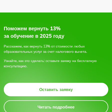
по электронной почте,
по форме обратной связи на сайте,
или позвоните по бесплатному круглосуточному
Поможем вернуть 13%
телефону;
за обучение в 2025 году
3.
Расскажем, как вернуть 13% от стоимости любых
образовательных услуг
за счет налогового вычета.
4.
Узнайте, как это сделать: оставьте заявку на бесплатную
консультацию.
5.
Оставить заявку
Читать подробнее