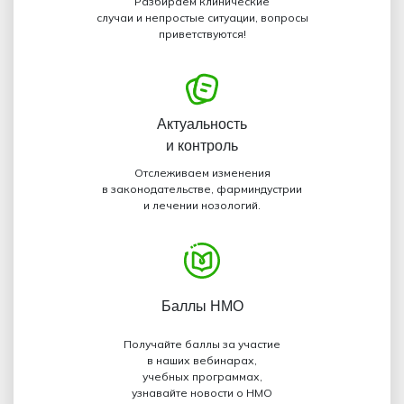
Разбираем клинические
случаи и непростые ситуации, вопросы
приветствуются!
Актуальность
и контроль
Отслеживаем изменения
в законодательстве, фарминдустрии
и лечении нозологий.
Баллы НМО
Получайте баллы за участие
в наших вебинарах,
учебных программах,
узнавайте новости о НМО