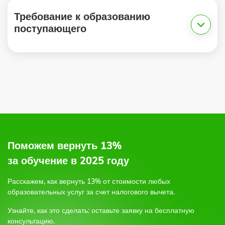
Требование к образованию
поступающего
1.
К освоению дополнительных
2.
профессиональных программ допускаются
лица, имеющие (или получающие) среднее
профессиональное и (или) высшее
образование
по электронной почте,
по форме обратной связи на сайте,
или позвоните по бесплатному круглосуточному
Поможем вернуть 13%
телефону;
за обучение в 2025 году
3.
Расскажем, как вернуть 13% от стоимости любых
образовательных услуг
за счет налогового вычета.
4.
Узнайте, как это сделать: оставьте заявку на бесплатную
консультацию.