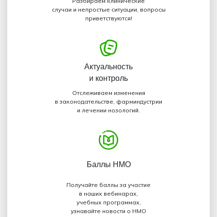
Разбираем клинические
случаи и непростые ситуации, вопросы
приветствуются!
Актуальность
и контроль
Отслеживаем изменения
в законодательстве, фарминдустрии
и лечении нозологий.
Баллы НМО
Получайте баллы за участие
в наших вебинарах,
учебных программах,
узнавайте новости о НМО