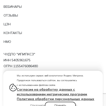
ВЕБИНАРЫ
ОТЗЫВЫ
ЦЗН
КОНТАКТЫ
НМО
ЧУДПО "ИПИПКСЗ"
ИНН 5405961675
ОГРН 1155476086480
Политика обработки персональных данных
Мы используем сервис веб-аналитики Яндекс Метрика.
Продолжая пользоваться сайтом, вы соглашаетесь
Лицензия от 19.02.2019 № 10811 Бланк 54 ЛО1 № 0004367
с использованием файлов cookie.
(регистрационный номер лицензии Л035-01199-
Согласие на обработку данных с
54/00209772)
использованием метрических программ
Политика обработки персональных данных
Отклонить
Принять