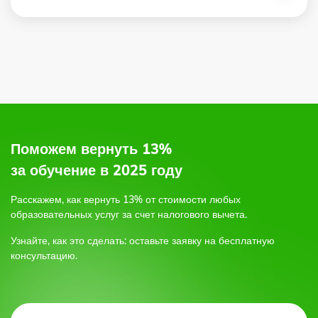
2.
по электронной почте,
по форме обратной связи на сайте,
или позвоните по бесплатному круглосуточному
Поможем вернуть 13%
телефону;
за обучение в 2025 году
3.
Расскажем, как вернуть 13% от стоимости любых
образовательных услуг
за счет налогового вычета.
4.
Узнайте, как это сделать: оставьте заявку на бесплатную
консультацию.
5.