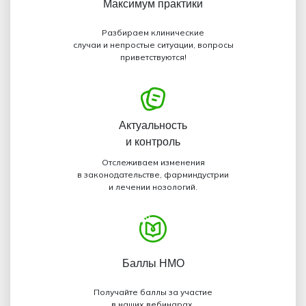
Максимум
практики
Разбираем клинические
случаи и непростые ситуации, вопросы
приветствуются!
Актуальность
и контроль
Отслеживаем изменения
в законодательстве, фарминдустрии
и лечении нозологий.
Баллы НМО
Получайте баллы за участие
в наших вебинарах,