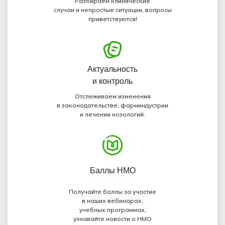
Разбираем клинические
случаи и непростые ситуации, вопросы
приветствуются!
Актуальность
и контроль
Отслеживаем изменения
в законодательстве, фарминдустрии
и лечении нозологий.
Баллы НМО
Получайте баллы за участие
в наших вебинарах,
учебных программах,
узнавайте новости о НМО