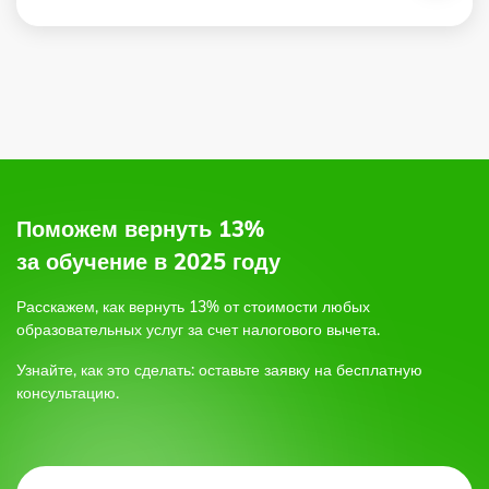
2.
по электронной почте,
по форме обратной связи на сайте,
или позвоните по бесплатному круглосуточному
телефону;
Поможем вернуть 13%
3.
за обучение в 2025 году
Расскажем, как вернуть 13% от стоимости любых
4.
образовательных услуг
за счет налогового вычета.
Узнайте, как это сделать: оставьте заявку на бесплатную
5.
консультацию.