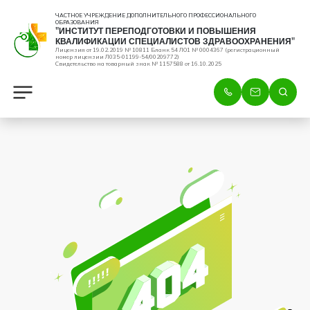
ЧАСТНОЕ УЧРЕЖДЕНИЕ ДОПОЛНИТЕЛЬНОГО ПРОФЕССИОНАЛЬНОГО
ОБРАЗОВАНИЯ
"ИНСТИТУТ ПЕРЕПОДГОТОВКИ И ПОВЫШЕНИЯ
КВАЛИФИКАЦИИ СПЕЦИАЛИСТОВ ЗДРАВООХРАНЕНИЯ"
Лицензия от 19.02.2019 № 10811 Бланк 54 ЛО1 № 0004367 (регистрационный
номер лицензии Л035-01199-54/00209772)
Свидетельство на товарный знак № 1157588 от 16.10.2025